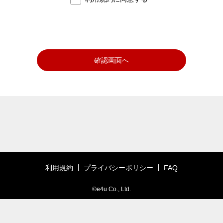
し、登録者への情報提供や特典付与を委託した企業（以下、「ク
ライアント企業」という。）からの情報やサービスの提供を、サ
イト上での掲示や電子メールの送付で通知できるものとし、登録
者はこれをあらかじめ承諾するものとします。ただし、電子メー
ルによる本項の情報提供およびサービス提供を望まない場合は、
当社指定の方法で停止することができます。
確認画面へ
4. 当社は登録者に事前に通知することなく、本サイトの運営、メ
ッセージサービス、MFCポイントサービス、アライアンス企業
およびクライアント企業に関する情報やサービスの提供（以下、
総称して「本サービス」という。）の内容の全部又は一部を変
更、追加、廃止する場合があり、登録者はこれを予め承諾するも
のとします。また、当社は登録者に事前に通知すること無く、本
サービスユーザインターフェース、システムを変更できるものと
します。
5. 本サービスの利用および、本サイトへのアクセスポイントは日
本国内とし、その他条件については別途当社が指定するところに
利用規約
プライバシーポリシー
FAQ
よるものとします。
6. 当社は、登録者に対し、本サイトに関する重要な事項や登録者
©e4u Co., Ltd.
の権利に関する事項（MFCポイントの有効期限等）をお知らせ
するため、電子メールを不定期に送信することが出来るものと
し、登録者はこれを予め許諾するものとします。なお、本項およ
び次項の情報提供をご承諾いただけない場合は、本サイトにご登